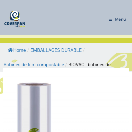
Menu
Home
/
EMBALLAGES DURABLE
/
Bobines de film compostable
/
BIOVAC : bobines de…