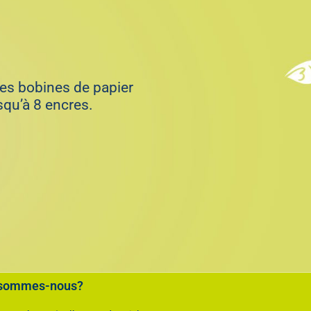
es bobines de papier
squ’à 8 encres.
sommes-nous?