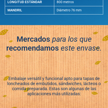
LONGITUD ESTÁNDAR
800 metros
MANDRIL
Diámetro 76 mm
Mercados
para los que
recomendamos
este envase.
Embalaje versátil y funcional apto para tapas de
loncheados de embutidos, sándwiches, lácteos o
comida preparada. Estas son algunas de las
aplicaciones más utilizadas: