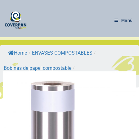
Menú
Home
/
ENVASES COMPOSTABLES
/
Bobinas de papel compostable
/
CVBIOLID: bobinas de papel…