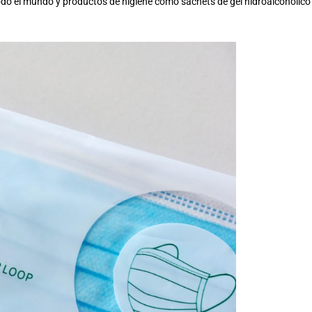
odo el mundo y productos de higiene como sachets de gel hidroalcohólico