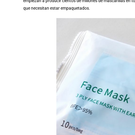
empiezan a producir cientos de millones de mascarillas en t
que necesitan estar empaquetados.